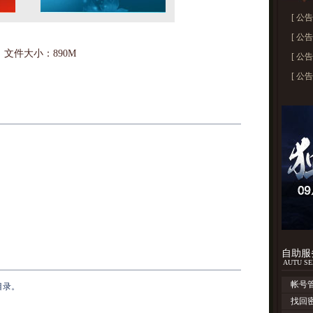
[
公告
[
公告
文件大小：890M
[
公告
[
公告
自助服
AUTU SE
帐号
目录。
找回